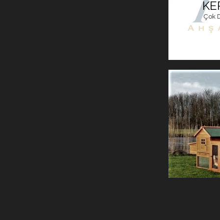
KE
Çok D